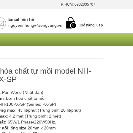
TP. HCM: 0902335707
Email liên hệ
nguyennhung@songvang.vn
0
Giỏ hàng:
0
sp
hóa chất tự mồi model NH-
X-SP
: Pan World (Nhật Bản).
ơm
: Bơm hóa chất tự mồi.
 NH-100PX-SP (Series: PX-SP)
ợng max
: 43 lít/phút (Trung bình 20 lít/phút)
max
: 4.2 mét (Trung bình: 2 mét)
uất:
65W
/
1 Phase/220V/50Hz.
t nối
: ống size 20mm x 20mm