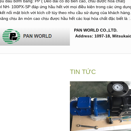
liệu đầu bơm bằng: PP ( Dẻo dai có độ bền cao, chịu được hóa chất)
l NH- 100PX-SP đáp ứng hầu hết với mọi điều kiện trong các ứng dụng l
 kết nối mặt bích với kích cỡ tùy theo nhu cầu sử dụng của khách hàng.
năng chịu ăn mòn cao chịu được hầu hết các loại hóa chất đặc biết là : A
PAN WORLD CO.,LTD.
Address: 1097-18, Mitsukaid
TIN TỨC