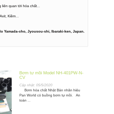
iên quan tới hóa chất...
xit, Kiềm...
o Yamada-cho, Jyousou-shi, Ibaraki-ken, Japan.
Bơm tự mồi Model NH-401PW-N-
CV
Cập nhật:
05/5/2020
Bơm hóa chất Nhật Bản nhãn hiệu
Pan World có buồng bơm tự mồi. An
toàn ...