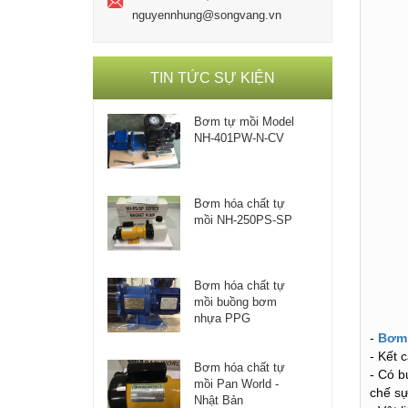
nguyennhung@songvang.vn
TIN TỨC SỰ KIỆN
Bơm tự mồi Model
NH-401PW-N-CV
Bơm hóa chất tự
mồi NH-250PS-SP
Bơm hóa chất tự
mồi buồng bơm
nhựa PPG
-
Bơm 
- Kết 
Bơm hóa chất tự
- Có b
mồi Pan World -
chế sự
Nhật Bản