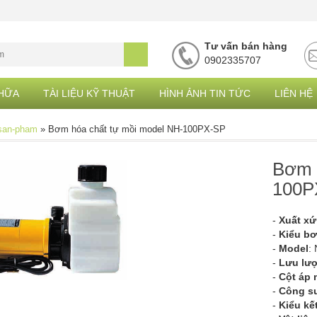
Tư vấn bán hàng
0902335707
CHỮA
TÀI LIỆU KỸ THUẬT
HÌNH ẢNH TIN TỨC
LIÊN HỆ
san-pham
»
Bơm hóa chất tự mồi model NH-100PX-SP
Bơm 
100P
-
Xuất xứ
-
Kiểu b
-
Model
:
-
Lưu lư
-
Cột áp 
-
Công s
-
Kiểu kế