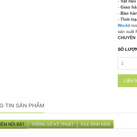
-
Vật liệ
-
Giao h
-
Bảo hà
-
Tình tr
World
mo
sản xuất
CHUYÊN 
SỐ LƯỢ
Liên 
G TIN SẢN PHẨM
IỂM NỔI BẬT
THÔNG SỐ KỸ THUẬT
FILE ĐÍNH KÈM