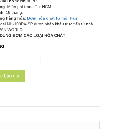
u đầu bơm
: Nhựa PP.
àng
: Miễn phí trong Tp. HCM.
nh
: 18 tháng.
ạng hàng hóa
:
Bơm hóa chất tự mồi Pan
del NH-100PX-SP được nhập khẩu trực tiếp từ nhà
 PAN WORLD.
DÙNG BƠM CÁC LOẠI HÓA CHẤT
.
NG
hệ báo giá