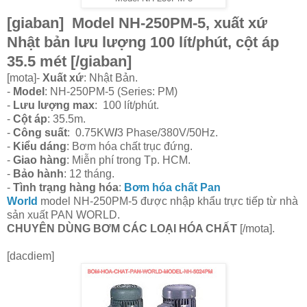
[giaban] Model NH-250PM-5, xuất xứ
Nhật bản lưu lượng 100 lít/phút, cột áp
35.5 mét [/giaban]
[mota]-
Xuất xứ
: Nhật Bản.
-
Model
: NH-250PM-5 (Series: PM)
-
Lưu lượng max
: 100 lít/phút.
-
Cột áp
: 35.5m.
-
Công suất
: 0.75KW
/
3 Phase/380V/50Hz.
-
Kiểu dáng
: Bơm hóa chất trục đứng.
-
Giao hàng
: Miễn phí trong Tp. HCM.
-
Bảo hành
: 12 tháng.
-
Tình trạng hàng hóa
:
Bơm hóa chất Pan
World
model NH-250PM-5 được nhập khẩu trực tiếp từ nhà
sản xuất PAN WORLD.
CHUYÊN DÙNG BƠM CÁC LOẠI HÓA CHẤT
[/mota].
[dacdiem]