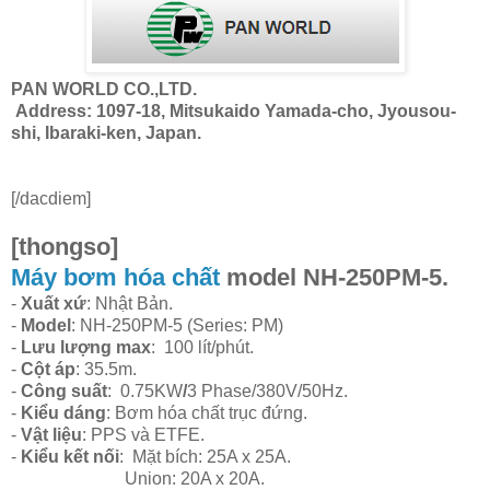
PAN WORLD CO.,LTD.
Address: 1097-18, Mitsukaido Yamada-cho, Jyousou-
shi, Ibaraki-ken, Japan.
[/dacdiem]
[thongso]
Máy bơm hóa chất
model NH-250PM-5.
-
Xuất xứ
: Nhật Bản.
-
Model
: NH-250PM-5 (Series: PM)
-
Lưu lượng max
: 100 lít/phút.
-
Cột áp
: 35.5m.
-
Công suất
: 0.75KW
/
3 Phase/380V/50Hz.
-
Kiểu dáng
: Bơm hóa chất trục đứng.
-
Vật liệu
: PPS và ETFE.
-
Kiểu kết nối
: Mặt bích: 25A x 25A.
Union: 20A x 20A.