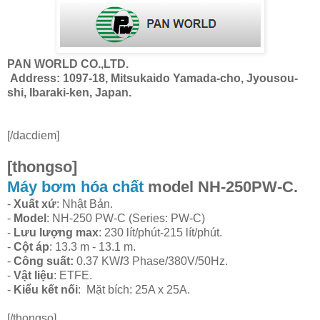
PAN WORLD CO.,LTD.
Address: 1097-18, Mitsukaido Yamada-cho, Jyousou-
shi, Ibaraki-ken, Japan.
[/dacdiem]
[thongso]
Máy bơm hóa chất
model NH-250PW-C.
-
Xuất xứ
: Nhật Bản.
-
Model
: NH-250 PW-C (Series: PW-C)
-
Lưu lượng max
: 230 lít/phút-215 lít/phút.
-
Cột áp
: 13.3 m - 13.1 m.
-
Công suất:
0.37 KW
/
3 Phase/380V/50Hz.
-
Vật liệu
: ETFE.
-
Kiểu kết nối
: Mặt bích: 25A x 25A.
[/thongso]