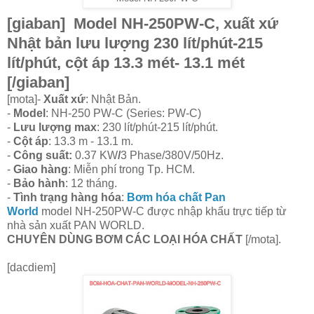
[giaban] Model NH-250PW-C, xuất xứ
Nhật bản lưu lượng 230 lít/phút-215
lít/phút, cột áp 13.3 mét- 13.1 mét
[/giaban]
[mota]-
Xuất xứ
: Nhật Bản.
-
Model
: NH-250 PW-C (Series: PW-C)
-
Lưu lượng max
: 230 lít/phút-215 lít/phút.
-
Cột áp
: 13.3 m - 13.1 m.
-
Công suất:
0.37 KW
/
3 Phase/380V/50Hz.
-
Giao hàng
: Miễn phí trong Tp. HCM.
-
Bảo hành
: 12 tháng.
-
Tình trạng hàng hóa
:
Bơm hóa chất Pan
World
model NH-250PW-C được nhập khẩu trực tiếp từ
nhà sản xuất PAN WORLD.
CHUYÊN DÙNG BƠM CÁC LOẠI HÓA CHẤT
[/mota].
[dacdiem]