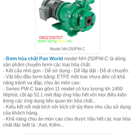
Model NH-250PW-C
-
Bơm hóa chất Pan World
model NH-250PW-C là dòng
sản phẩm chuyên bơm các loại hóa chất.
- Kết cấu nhỏ gọn - Dễ sử dụng - Dễ lắp đặt - Dễ di chuyển.
- Vật liệu đầu bơm bằng: ETFE một loại nhựa dẻo có khả
năng tránh va đập, chịu ăn mòn cao.
- Series PW-C bao gồm 11 model có lưu lượng tới 1400
lít/phút, cột áp 52.1 mét đáp ứng hầu hết với mọi điều kiện
trong các ứng dụng liên quan tới hóa chất...
- Kiểu kết nối mặt bích với kích cỡ tùy theo nhu cầu sử dụng
của khách hàng.
- Khả năng chịu ăn mòn cao chịu được hầu hết các loại hóa
chất đặc biết là : Axit, Kiềm...