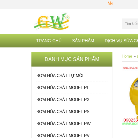
Merry Christmas 20
TRANG CHỦ
SẢN PHẨM
DỊCH VỤ SỬA 
Home
»
DANH MỤC SẢN PHẨM
BƠM HÓA CHẤT TỰ MỒI
BƠM HÓA CHẤT MODEL PI
BƠM HÓA CHẤT MODEL PX
BƠM HÓA CHẤT MODEL PS
BƠM HÓA CHẤT MODEL PW
BƠM HÓA CHẤT MODEL PV