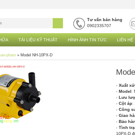
18. Giáng Sinh an lành
Tư vấn bán hàng
0902335707
CHỮA
TÀI LIỆU KỸ THUẬT
HÌNH ẢNH TIN TỨC
LIÊN HỆ
san-pham
»
Model NH-10PX-D
Mode
-
Xuất xứ
-
Model
:
-
Lưu lư
-
Cột áp
:
-
Công s
-
Giao h
-
Bảo hà
-
Tình tr
10PX-D đ