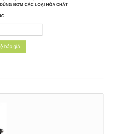
DÙNG BƠM CÁC LOẠI HÓA CHẤT
.
NG
hệ báo giá