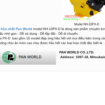
Model NH-10PX-D
hóa chất Pan World
model NH-10PX-D là dòng sản phẩm chuyên bơm
cấu nhỏ gọn - Dễ sử dụng - Dễ lắp đặt - Dễ di chuyển.
es PX-D bao gồm 15 model đáp ứng hầu hết với mọi điều kiện trong các
năng chịu ăn mòn cao chịu được hầu hết các loại hóa chất đặc biết là : A
PAN WORLD CO.,LTD.
Address: 1097-18, Mitsukaid