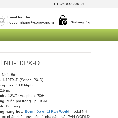
TP. HCM: 0902335707
Email liên hệ
nguyennhung@songvang.vn
0
Giỏ hàng:
0
sp
l NH-10PX-D
: Nhật Bản.
 NH-10PX-D (Series: PX-D)
ợng max
: 13.0 lít/phút.
 2.5 m.
uất:
12V/24V/1 phase/50Hz.
àng
: Miễn phí trong Tp. HCM.
nh
: 12 tháng.
ạng hàng hóa
:
Bơm hóa chất Pan World
model NH-
ược nhập khẩu trực tiếp từ nhà sản xuất PAN WORLD.