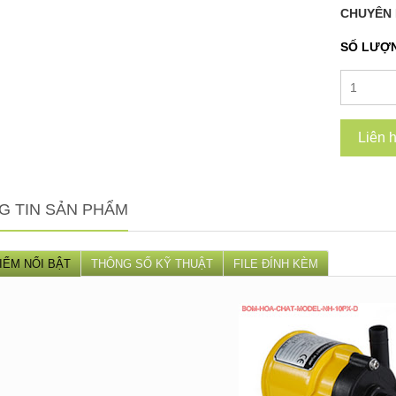
CHUYÊN 
SỐ LƯỢ
Liên 
G TIN SẢN PHẨM
IỂM NỔI BẬT
THÔNG SỐ KỸ THUẬT
FILE ĐÍNH KÈM