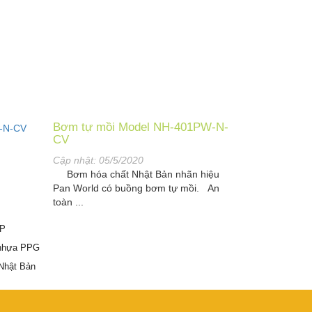
Bơm tự mồi Model NH-401PW-N-
CV
Cập nhật:
05/5/2020
Bơm hóa chất Nhật Bản nhãn hiệu
Pan World có buồng bơm tự mồi. An
toàn ...
SP
 nhựa PPG
Nhật Bản